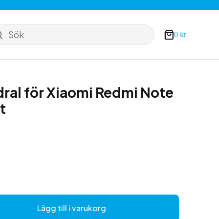
Sök
0
kr
Varukorg
odral för Xiaomi Redmi Note
t
Lägg till i varukorg