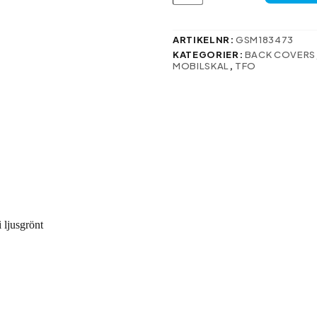
Xiaomi
Redmi
Note
ARTIKELNR:
GSM183473
13
KATEGORIER:
BACK COVERS
4G
MOBILSKAL
,
TFO
i
ljusgrönt
mängd