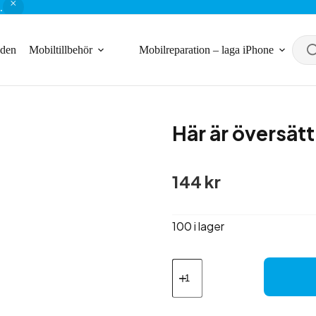
.
nden
Mobiltillbehör
Mobilreparation – laga iPhone
Här är översätt
144
kr
100 i lager
Här
är
översättningen
till