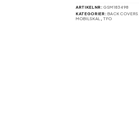
svenska:
mängd
ARTIKELNR:
GSM183498
KATEGORIER:
BACK COVERS
MOBILSKAL
,
TFO