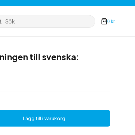
Sök
0
kr
Varukorg
ningen till svenska:
Lägg till i varukorg