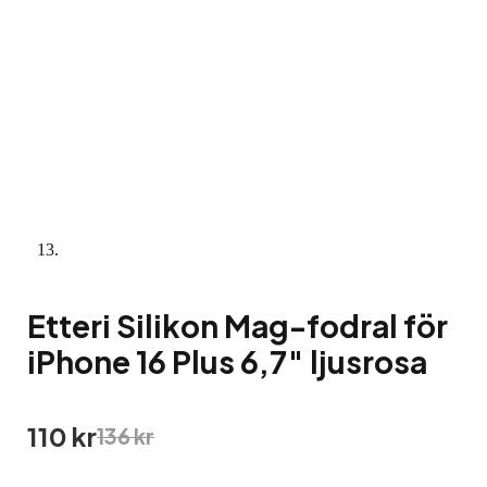
Etteri Silikon Mag-fodral för
iPhone 16 Plus 6,7″ ljusrosa
Det
Det
110
kr
136
kr
ursprungliga
nuvarande
priset
priset