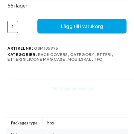
var:
är:
55 i lager
136 kr.
110 kr.
Etteri
Lägg till i varukorg
Silikon
Mag-
fodral
för
ARTIKELNR:
GSM185996
iPhone
KATEGORIER:
BACK COVERS
,
CATEGORY
,
ETTERI
,
16
ETTERI SILICONE MAG CASE
,
MOBILSKAL
,
TFO
Plus
6,7″
ljusrosa
mängd
Ytterligare information
Packages type
box