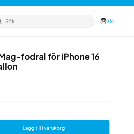
Sök
0
kr
Varukorg
 Mag-fodral för iPhone 16
allon
Lägg till i varukorg