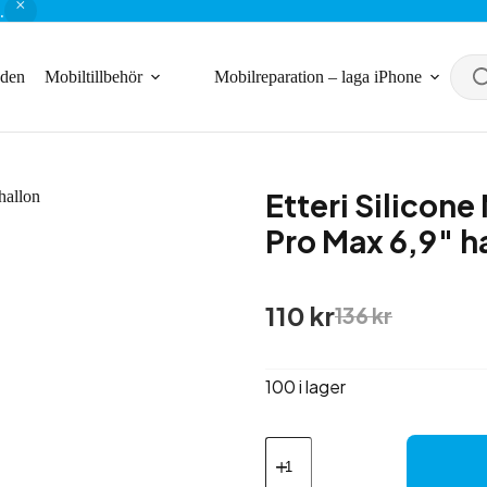
.
nden
Mobiltillbehör
Mobilreparation – laga iPhone
Etteri Silicone
Pro Max 6,9″ h
Det
Det
110
kr
136
kr
ursprungliga
nuvarande
priset
priset
var:
är:
100 i lager
136 kr.
110 kr.
Etteri
Silicone