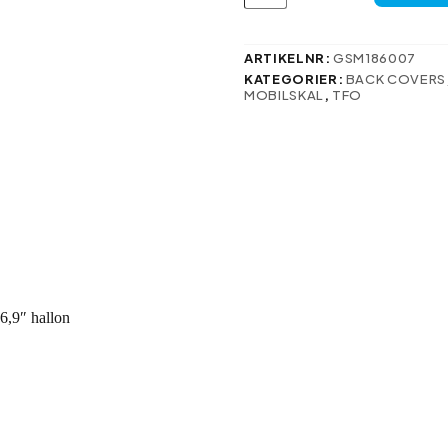
Mag-
fodral
för
iPhone
ARTIKELNR:
GSM186007
16
KATEGORIER:
BACK COVERS
Pro
MOBILSKAL
,
TFO
Max
6,9″
hallon
mängd