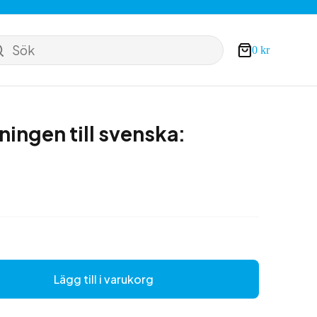
Sök
0
kr
Varukorg
ningen till svenska:
Lägg till i varukorg