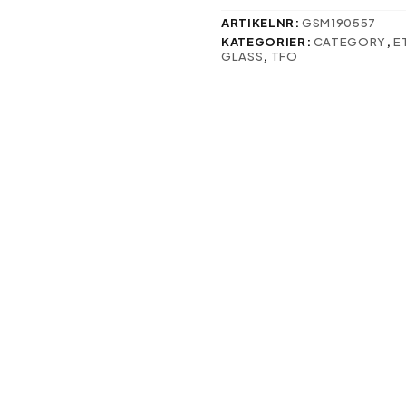
svenska:
mängd
ARTIKELNR:
GSM190557
KATEGORIER:
CATEGORY
,
E
GLASS
,
TFO