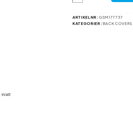
fodral
för
Samsung
Galaxy
ARTIKELNR:
GSM177737
S24
KATEGORIER:
BACK COVERS
Plus
i
svart
mängd