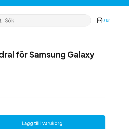
Sök
0
kr
Varukorg
dral för Samsung Galaxy
Lägg till i varukorg