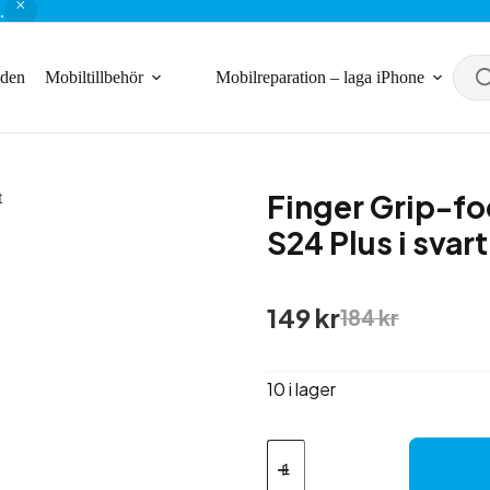
.
nden
Mobiltillbehör
Mobilreparation – laga iPhone
Finger Grip-fo
S24 Plus i svart
Det
Det
149
kr
184
kr
ursprungliga
nuvarande
priset
priset
var:
är:
10 i lager
184 kr.
149 kr.
Finger
Grip-