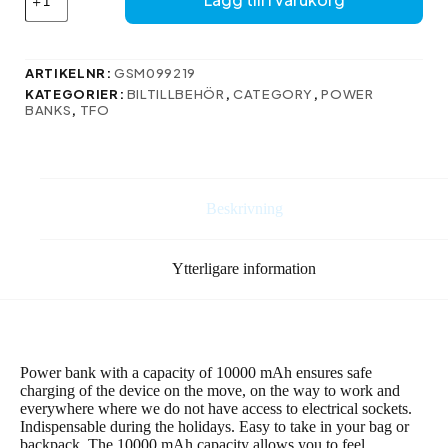
power
bank
TB-
100M
ARTIKELNR:
GSM099219
10000
KATEGORIER:
BILTILLBEHÖR
,
CATEGORY
,
POWER
mAh
BANKS
,
TFO
black
mängd
Beskrivning
Ytterligare information
Power bank with a capacity of 10000 mAh ensures safe
charging of the device on the move, on the way to work and
everywhere where we do not have access to electrical sockets.
Indispensable during the holidays. Easy to take in your bag or
backpack. The 10000 mAh capacity allows you to feel