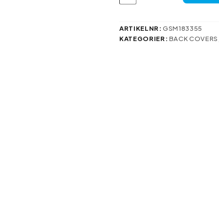
skal
för
iPhone
12
ARTIKELNR:
GSM183355
Pro
KATEGORIER:
BACK COVERS
Max
6,7
grå
mängd