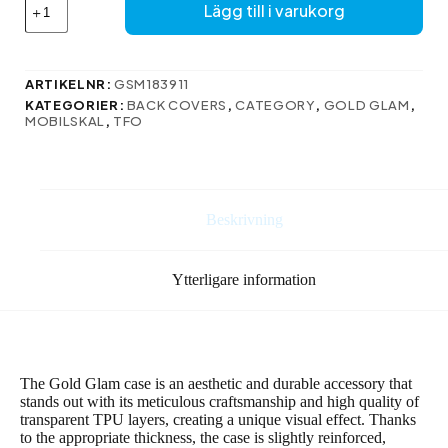
Gold
Lägg till i varukorg
Glam-
fodral
till
iPhone
ARTIKELNR:
GSM183911
11
KATEGORIER:
BACK COVERS
,
CATEGORY
,
GOLD GLAM
,
isberg
MOBILSKAL
,
TFO
mängd
Beskrivning
Ytterligare information
The Gold Glam case is an aesthetic and durable accessory that
stands out with its meticulous craftsmanship and high quality of
transparent TPU layers, creating a unique visual effect. Thanks
to the appropriate thickness, the case is slightly reinforced,