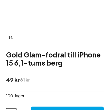
Gold Glam-fodral till iPhone
15 6,1-tums berg
Det
Det
49
kr
61
kr
ursprungliga
nuvarande
priset
priset
var:
är:
100 i lager
61 kr.
49 kr.