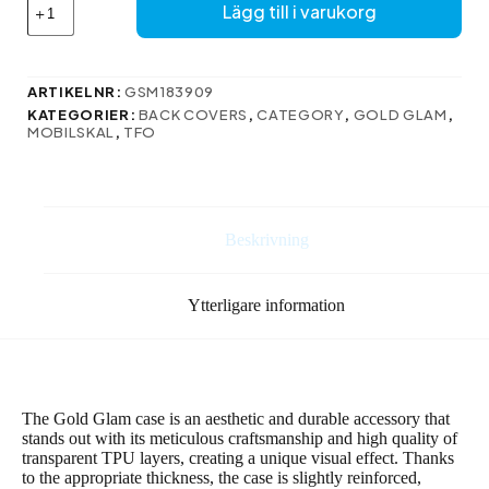
Gold
Lägg till i varukorg
Glam-
fodral
till
iPhone
ARTIKELNR:
GSM183909
15
KATEGORIER:
BACK COVERS
,
CATEGORY
,
GOLD GLAM
,
6,1-
MOBILSKAL
,
TFO
tums
berg
mängd
Beskrivning
Ytterligare information
The Gold Glam case is an aesthetic and durable accessory that
stands out with its meticulous craftsmanship and high quality of
transparent TPU layers, creating a unique visual effect. Thanks
to the appropriate thickness, the case is slightly reinforced,