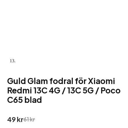
Guld Glam fodral för Xiaomi
Redmi 13C 4G / 13C 5G / Poco
C65 blad
Det
Det
49
kr
61
kr
ursprungliga
nuvarande