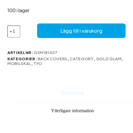
priset
priset
var:
är:
100 i lager
61 kr.
49 kr.
Guld
Lägg till i varukorg
Glam
fodral
för
Xiaomi
ARTIKELNR:
GSM181407
Redmi
KATEGORIER:
BACK COVERS
,
CATEGORY
,
GOLD GLAM
,
13C
MOBILSKAL
,
TFO
4G
/
13C
5G
/
Beskrivning
Poco
C65
blad
Ytterligare information
mängd