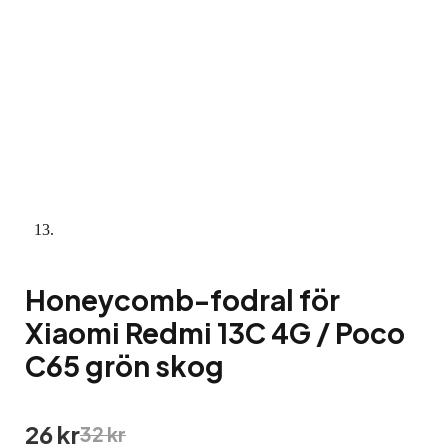
Honeycomb-fodral för
Xiaomi Redmi 13C 4G / Poco
C65 grön skog
Det
Det
26
kr
32
kr