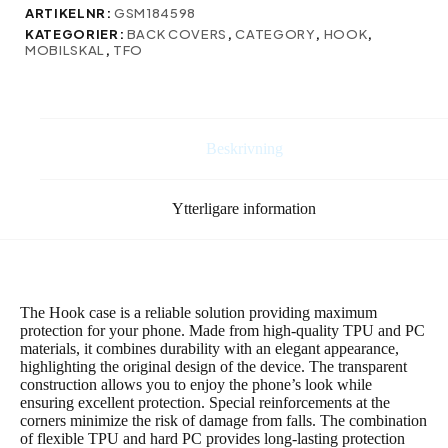
A25
ARTIKELNR:
GSM184598
5G
KATEGORIER:
BACK COVERS
,
CATEGORY
,
HOOK
,
(global)
MOBILSKAL
,
TFO
silver
mängd
Beskrivning
Ytterligare information
The Hook case is a reliable solution providing maximum
protection for your phone. Made from high-quality TPU and PC
materials, it combines durability with an elegant appearance,
highlighting the original design of the device. The transparent
construction allows you to enjoy the phone’s look while
ensuring excellent protection. Special reinforcements at the
corners minimize the risk of damage from falls. The combination
of flexible TPU and hard PC provides long-lasting protection