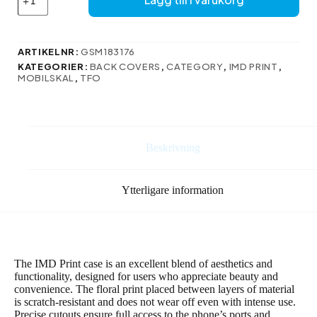
utskriftsfodral
för
iPhone
11
ARTIKELNR:
GSM183176
splash
KATEGORIER:
BACK COVERS
,
CATEGORY
,
IMD PRINT
,
mängd
MOBILSKAL
,
TFO
Beskrivning
Ytterligare information
The IMD Print case is an excellent blend of aesthetics and
functionality, designed for users who appreciate beauty and
convenience. The floral print placed between layers of material
is scratch-resistant and does not wear off even with intense use.
Precise cutouts ensure full access to the phone’s ports and