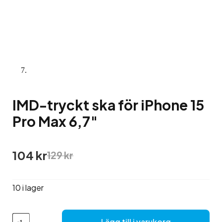
IMD-tryckt ska för iPhone 15
Pro Max 6,7″
Det
Det
104
kr
129
kr
ursprungliga
nuvarande
priset
priset
var:
är:
10 i lager
129 kr.
104 kr.
IMD-
Lägg till i varukorg