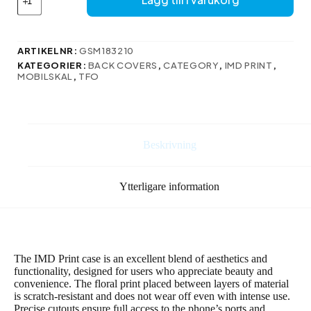
tryckt
ska
för
iPhone
ARTIKELNR:
GSM183210
15
KATEGORIER:
BACK COVERS
,
CATEGORY
,
IMD PRINT
,
Pro
MOBILSKAL
,
TFO
Max
6,7″
mängd
Beskrivning
Ytterligare information
The IMD Print case is an excellent blend of aesthetics and
functionality, designed for users who appreciate beauty and
convenience. The floral print placed between layers of material
is scratch-resistant and does not wear off even with intense use.
Precise cutouts ensure full access to the phone’s ports and