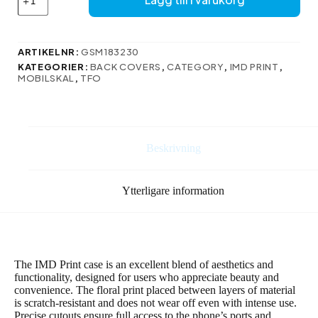
tryckt
ska
till
Samsung
ARTIKELNR:
GSM183230
Galaxy
KATEGORIER:
BACK COVERS
,
CATEGORY
,
IMD PRINT
,
A05s
MOBILSKAL
,
TFO
mängd
Beskrivning
Ytterligare information
The IMD Print case is an excellent blend of aesthetics and
functionality, designed for users who appreciate beauty and
convenience. The floral print placed between layers of material
is scratch-resistant and does not wear off even with intense use.
Precise cutouts ensure full access to the phone’s ports and