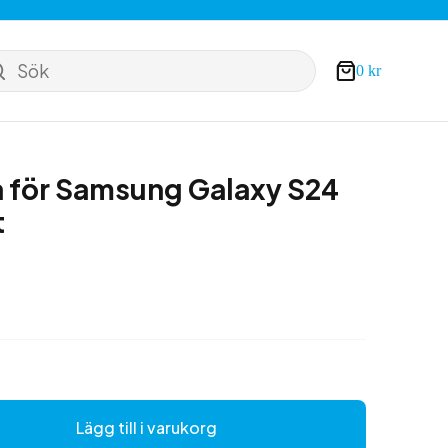
Sök
0
kr
Varukorg
a för Samsung Galaxy S24
t
Lägg till i varukorg