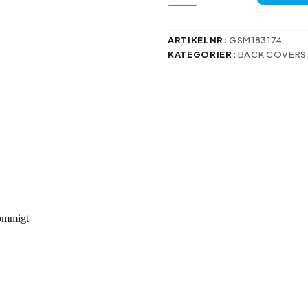
ska
för
Samsung
Galaxy
ARTIKELNR:
GSM183174
S24
KATEGORIER:
BACK COVERS
Plus,
blommigt
mängd