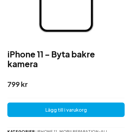
iPhone 11 – Byta bakre
kamera
799
kr
Lägg till i varukorg
KATEGORIER:
IPHONE 11
,
MOBILREPARATION-ALL