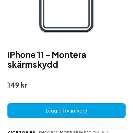
iPhone 11 – Montera
skärmskydd
149
kr
Lägg till i varukorg
KATEGORIER:
IPHONE 11
,
MOBILREPARATION-ALL