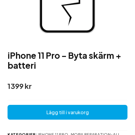
iPhone 11 Pro – Byta skärm +
batteri
1399
kr
Lägg till i varukorg
KATEGORIER:
IPHONE 11 PRO
,
MOBILREPARATION-ALL