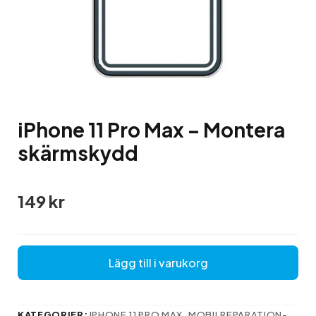
iPhone 11 Pro Max – Montera
skärmskydd
149
kr
Lägg till i varukorg
KATEGORIER:
IPHONE 11 PRO MAX
,
MOBILREPARATION-