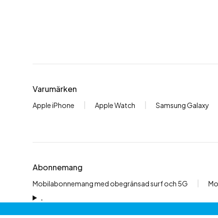
Varumärken
Apple iPhone
Apple Watch
Samsung Galaxy
Abonnemang
Mobilabonnemang med obegränsad surf och 5G
Mo
.