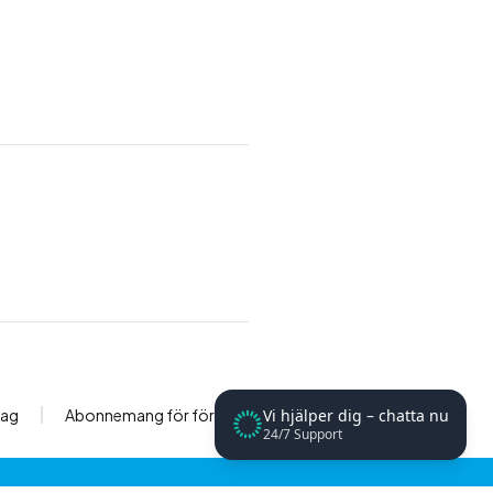
tag
Abonnemang för företag
Vi hjälper dig – chatta nu
24/7 Support