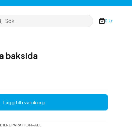
Sök
0
kr
Varukorg
ta baksida
Lägg till i varukorg
BILREPARATION-ALL