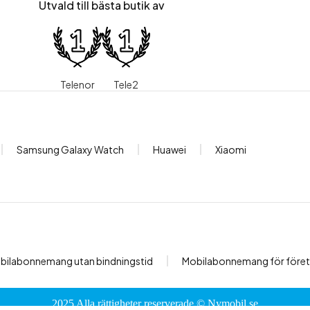
Utvald till bästa butik av
Telenor
Tele2
Samsung Galaxy Watch
Huawei
Xiaomi
bilabonnemang utan bindningstid
Mobilabonnemang för före
2025 Alla rättigheter reserverade ©
Nymobil.se