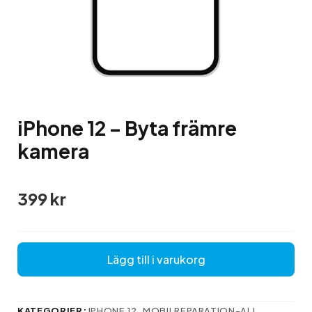
iPhone 12 – Byta främre
kamera
399
kr
Lägg till i varukorg
KATEGORIER:
IPHONE 12
,
MOBILREPARATION-ALL