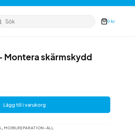
Sök
0
kr
Varukorg
 – Montera skärmskydd
Lägg till i varukorg
S
,
MOBILREPARATION-ALL