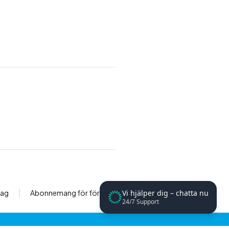
tag
Abonnemang för företag
Vi hjälper dig – chatta nu
24/7 Support