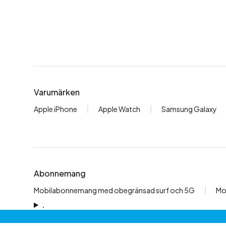
Varumärken
Apple iPhone
Apple Watch
Samsung Galaxy
Abonnemang
Mobilabonnemang med obegränsad surf och 5G
Mo
.