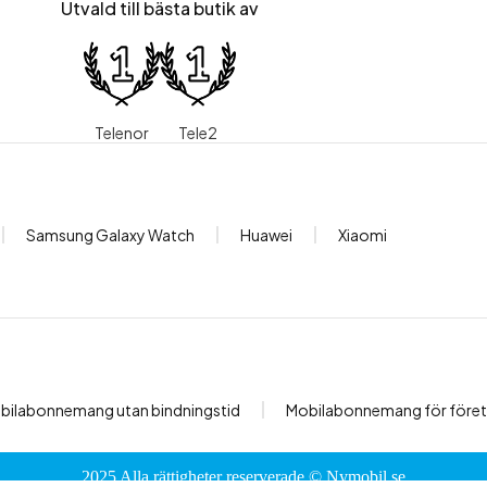
Utvald till bästa butik av
Telenor
Tele2
Samsung Galaxy Watch
Huawei
Xiaomi
bilabonnemang utan bindningstid
Mobilabonnemang för före
2025 Alla rättigheter reserverade ©
Nymobil.se