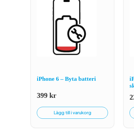
iPhone 6 – Byta batteri
i
s
399
kr
2
Lägg till i varukorg