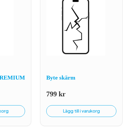
a PREMIUM
Byte skärm
799
kr
ukorg
Lägg till i varukorg