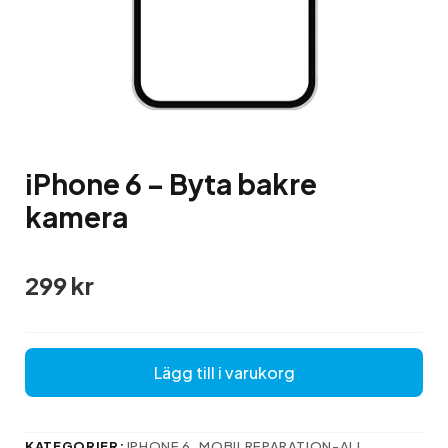
iPhone 6 – Byta bakre
kamera
299
kr
Lägg till i varukorg
KATEGORIER:
IPHONE 6
,
MOBILREPARATION-ALL