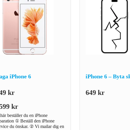
aga iPhone 6
iPhone 6 – Byta 
49
kr
649
kr
599
kr
risintervall:
här beställer du en iPhone
49 kr
paration ① Beställ den iPhone
ll
rvice du önskar. ② Vi mailar dig en