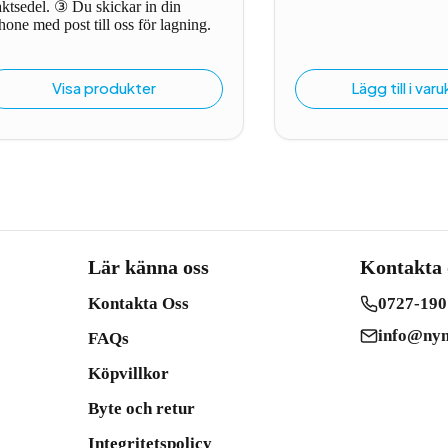
aktsedel. ③ Du skickar in din
599 kr
hone med post till oss för lagning.
Visa produkter
Lägg till i var
Lär känna oss
Kontakta 
Kontakta Oss
0727-190
info@nym
FAQs
Köpvillkor
Byte och retur
Integritetspolicy