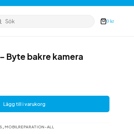
Sök
0
kr
Varukorg
 – Byte bakre kamera
Lägg till i varukorg
US
,
MOBILREPARATION-ALL