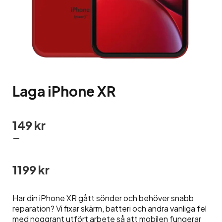
Laga iPhone XR
149
kr
–
1199
kr
Prisintervall:
149 kr
Har din iPhone XR gått sönder och behöver snabb
till
reparation? Vi fixar skärm, batteri och andra vanliga fel
1199 kr
med noggrant utfört arbete så att mobilen fungerar