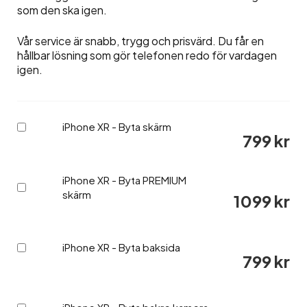
som den ska igen.
Vår service är snabb, trygg och prisvärd. Du får en
hållbar lösning som gör telefonen redo för vardagen
igen.
iPhone XR - Byta skärm
Köp
799
kr
en
av
iPhone
XR
iPhone XR - Byta PREMIUM
Köp
-
skärm
1099
kr
en
Byta
av
skärm
iPhone
för
XR
799 kr
iPhone XR - Byta baksida
Köp
-
799
kr
en
Byta
av
PREMIUM
iPhone
skärm
XR
för