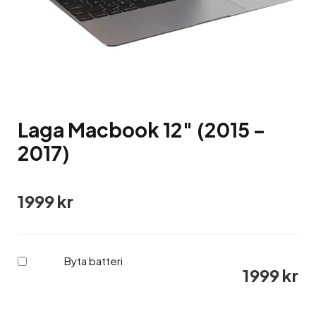
Laga Macbook 12″ (2015 –
2017)
1999
kr
Byta batteri
Köp
1999
kr
en
av
Byta
batteri