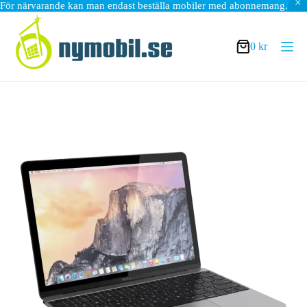
För närvarande kan man endast beställa mobiler med abonnemang.
Hoppa
till
innehåll
0
kr
Varukorg