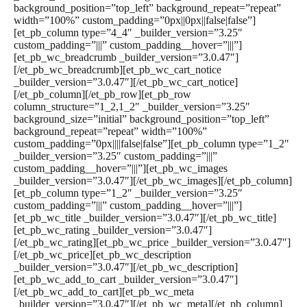
background_position=”top_left” background_repeat=”repeat”
width=”100%” custom_padding=”0px||0px||false|false”]
[et_pb_column type=”4_4″ _builder_version=”3.25″
custom_padding=”|||” custom_padding__hover=”|||”]
[et_pb_wc_breadcrumb _builder_version=”3.0.47″]
[/et_pb_wc_breadcrumb][et_pb_wc_cart_notice
_builder_version=”3.0.47″][/et_pb_wc_cart_notice]
[/et_pb_column][/et_pb_row][et_pb_row
column_structure=”1_2,1_2″ _builder_version=”3.25″
background_size=”initial” background_position=”top_left”
background_repeat=”repeat” width=”100%”
custom_padding=”0px||||false|false”][et_pb_column type=”1_2″
_builder_version=”3.25″ custom_padding=”|||”
custom_padding__hover=”|||”][et_pb_wc_images
_builder_version=”3.0.47″][/et_pb_wc_images][/et_pb_column]
[et_pb_column type=”1_2″ _builder_version=”3.25″
custom_padding=”|||” custom_padding__hover=”|||”]
[et_pb_wc_title _builder_version=”3.0.47″][/et_pb_wc_title]
[et_pb_wc_rating _builder_version=”3.0.47″]
[/et_pb_wc_rating][et_pb_wc_price _builder_version=”3.0.47″]
[/et_pb_wc_price][et_pb_wc_description
_builder_version=”3.0.47″][/et_pb_wc_description]
[et_pb_wc_add_to_cart _builder_version=”3.0.47″]
[/et_pb_wc_add_to_cart][et_pb_wc_meta
_builder_version=”3.0.47″][/et_pb_wc_meta][/et_pb_column]