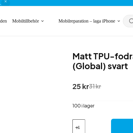
.
nden
Mobiltillbehör
Mobilreparation – laga iPhone
Matt TPU-fodr
(Global) svart
Det
Det
25
kr
31
kr
ursprungliga
nuvarande
priset
priset
var:
är:
100 i lager
31 kr.
25 kr.
Matt
TPU-