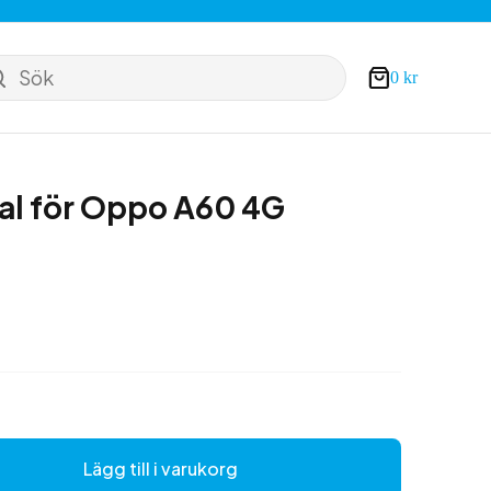
Sök
0
kr
Varukorg
al för Oppo A60 4G
Lägg till i varukorg