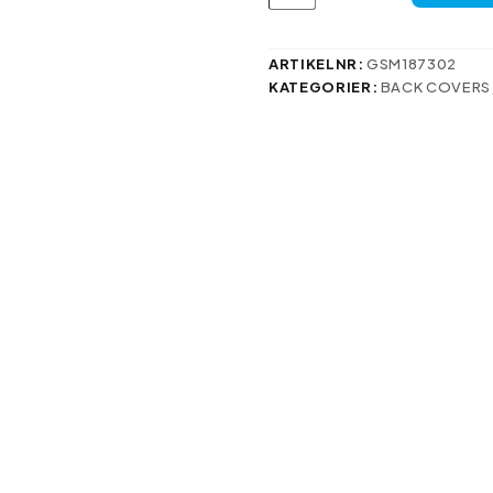
fodral
för
Oppo
A60
ARTIKELNR:
GSM187302
4G
KATEGORIER:
BACK COVERS
(Global)
svart
mängd