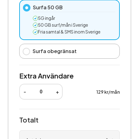
Surfa 50 GB
5G ingår
50 GB surf/mån i Sverige
Fria samtal & SMS inom Sverige
Surfa obegränsat
Extra Användare
-
+
129 kr/mån
Totalt