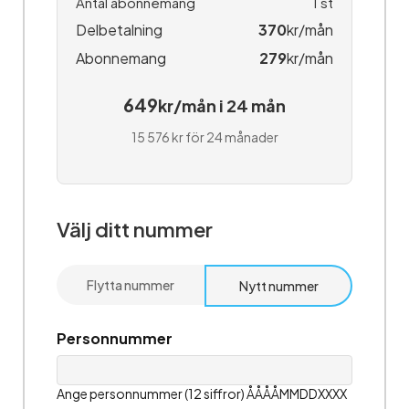
Antal abonnemang
1
st
Delbetalning
370
kr/mån
Abonnemang
279
kr/mån
649
kr/mån i 24 mån
15 576 kr för 24 månader
Välj ditt nummer
Flytta nummer
Nytt nummer
Personnummer
Ange personnummer (12 siffror) ÅÅÅÅMMDDXXXX