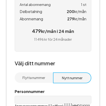
Antal abonnemang
1
st
Delbetalning
200
kr/mån
Abonnemang
279
kr/mån
479
kr/mån i 24 mån
11 496 kr för 24 månader
Välj ditt nummer
Flytta nummer
Nytt nummer
Personnummer
Ange personnummer (12 siffror) ÅÅÅÅMMDDXXXX