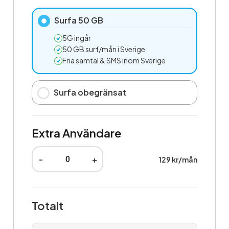
Surfa 50 GB
5G ingår
50 GB surf/mån i Sverige
Fria samtal & SMS inom Sverige
Surfa obegränsat
Extra Användare
-
+
129 kr/mån
Totalt