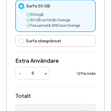
Surfa 50 GB
5G ingår
50 GB surf/mån i Sverige
Fria samtal & SMS inom Sverige
Surfa obegränsat
Extra Användare
-
+
129 kr/mån
Totalt