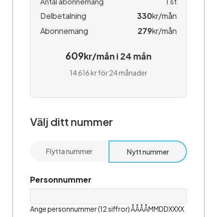
Antal abonnemang
1
st
Delbetalning
330
kr/mån
Abonnemang
279
kr/mån
609
kr/mån i 24 mån
14 616 kr för 24 månader
Välj ditt nummer
Flytta nummer
Nytt nummer
Personnummer
Ange personnummer (12 siffror) ÅÅÅÅMMDDXXXX