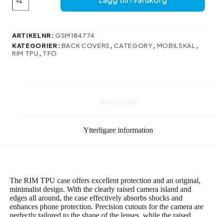
TPU-
fodral
för
Motorola
ARTIKELNR:
GSM184774
E13
KATEGORIER:
BACK COVERS
,
CATEGORY
,
MOBILSKAL
,
i
RIM TPU
,
TFO
rosa
mängd
Beskrivning
Ytterligare information
The RIM TPU case offers excellent protection and an original,
minimalist design. With the clearly raised camera island and
edges all around, the case effectively absorbs shocks and
enhances phone protection. Precision cutouts for the camera are
perfectly tailored to the shape of the lenses, while the raised