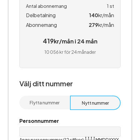
Antal abonnemang
1
st
Delbetalning
140
kr/mån
Abonnemang
279
kr/mån
419
kr/mån i 24 mån
10 056 kr för 24 månader
Välj ditt nummer
Flytta nummer
Nytt nummer
Personnummer
Ange personnummer (12 siffror) ÅÅÅÅMMDDXXXX