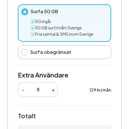
Surfa 50 GB
5G ingår
50 GB surf/mån i Sverige
Fria samtal & SMS inom Sverige
Surfa obegränsat
Extra Användare
-
+
129 kr/mån
Totalt