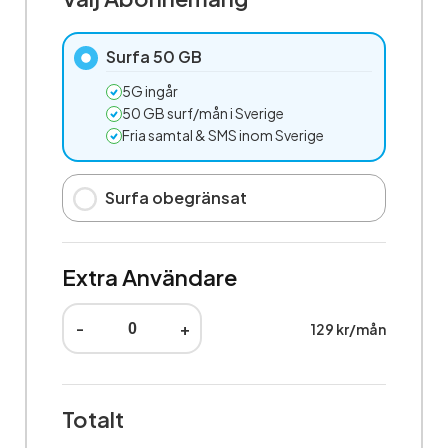
Surfa 50 GB
5G ingår
50 GB surf/mån i Sverige
Fria samtal & SMS inom Sverige
Surfa obegränsat
Extra Användare
-
+
129 kr/mån
Totalt