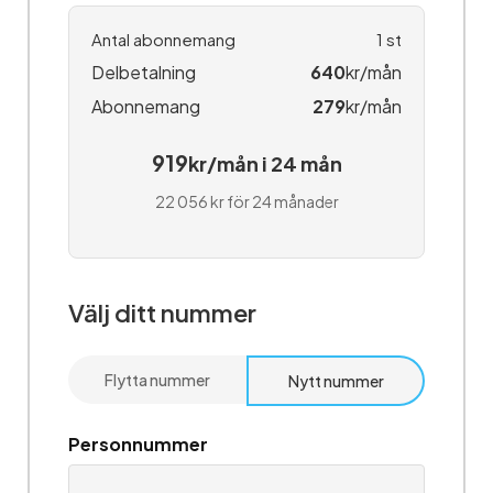
Antal abonnemang
1
st
Delbetalning
640
kr/mån
Abonnemang
279
kr/mån
919
kr/mån i 24 mån
22 056 kr för 24 månader
Välj ditt nummer
Flytta nummer
Nytt nummer
Personnummer