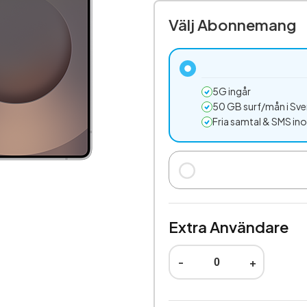
Välj Abonnemang
5G ingår
50 GB surf/mån i Sve
Fria samtal & SMS in
Extra Användare
-
+