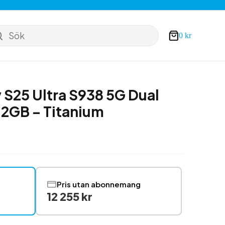
Sök
0
kr
Varukorg
S25 Ultra S938 5G Dual
2GB – Titanium
Pris utan abonnemang
12 255 kr