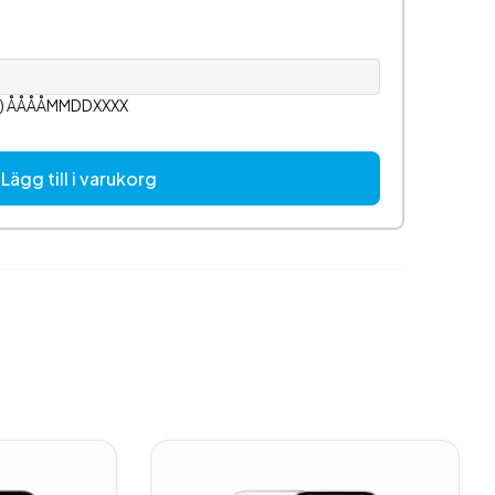
or) ÅÅÅÅMMDDXXXX
Lägg till i varukorg