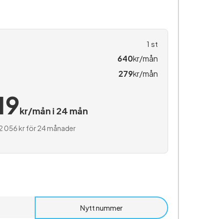
1
st
640
kr/mån
279
kr/mån
19
kr/mån i 24 mån
2 056 kr för 24 månader
Nytt nummer