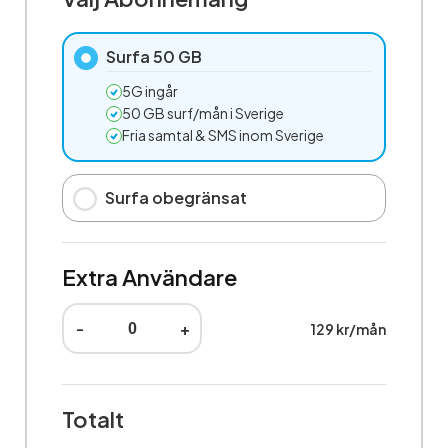
Surfa 50 GB
5G ingår
50 GB surf/mån i Sverige
Fria samtal & SMS inom Sverige
Surfa obegränsat
Extra Användare
-
+
129 kr/mån
Totalt