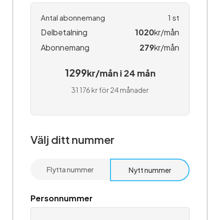
Antal abonnemang
1
st
Delbetalning
1020
kr/mån
Abonnemang
279
kr/mån
1299
kr/mån i 24 mån
31 176 kr för 24 månader
Välj ditt nummer
Flytta nummer
Nytt nummer
Personnummer