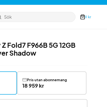
Sök
0
kr
Varukorg
 Z Fold7 F966B 5G 12GB
lver Shadow
Pris utan abonnemang
18 959 kr