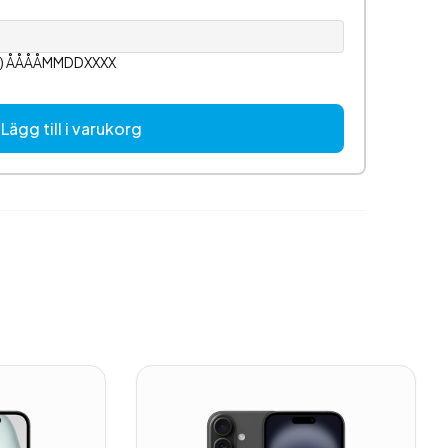
or) ÅÅÅÅMMDDXXXX
Lägg till i varukorg