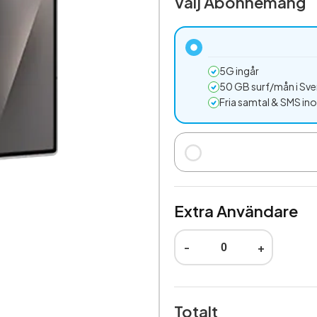
Välj Abonnemang
5G ingår
50 GB surf/mån i Sve
Fria samtal & SMS in
Extra Användare
-
+
Totalt