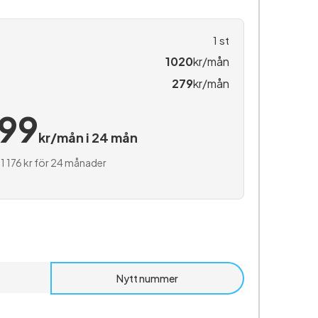
1
st
1020
kr/mån
279
kr/mån
299
kr/mån i 24 mån
1 176 kr för 24 månader
Nytt nummer