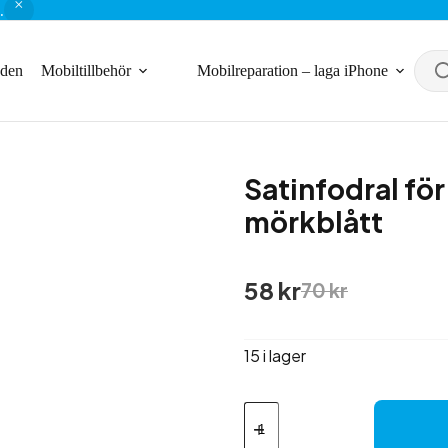
.
nden
Mobiltillbehör
Mobilreparation – laga iPhone
Satinfodral för
mörkblått
Det
Det
58
kr
70
kr
ursprungliga
nuvarande
priset
priset
var:
är:
15 i lager
70 kr.
58 kr.
Satinfodral
för