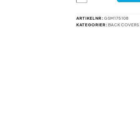
iPhone
15
Pro
6,1"
ARTIKELNR:
GSM175108
mörkblått
KATEGORIER:
BACK COVERS
mängd