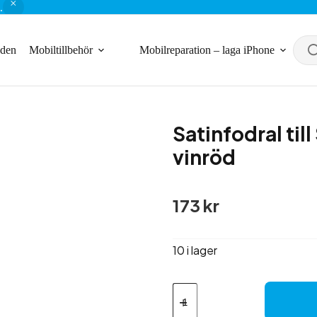
.
nden
Mobiltillbehör
Mobilreparation – laga iPhone
Satinfodral ti
vinröd
173
kr
10 i lager
Satinfodral
till
Samsung