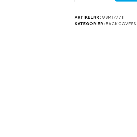
Galaxy
S24
vinröd
ARTIKELNR:
GSM177711
mängd
KATEGORIER:
BACK COVERS