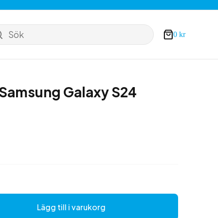
Sök
0
kr
Varukorg
ll Samsung Galaxy S24
Lägg till i varukorg