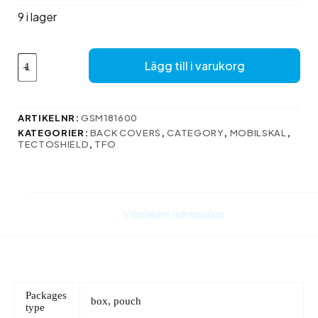
var:
är:
9 i lager
142 kr.
116 kr.
Säkert
Lägg till i varukorg
roterande
magfodral
för
iPhone
ARTIKELNR:
GSM181600
12
KATEGORIER:
BACK COVERS
,
CATEGORY
,
MOBILSKAL
,
/
TECTOSHIELD
,
TFO
12
Pro
6,1″
i
svart
Ytterligare information
mängd
Packages
box, pouch
type