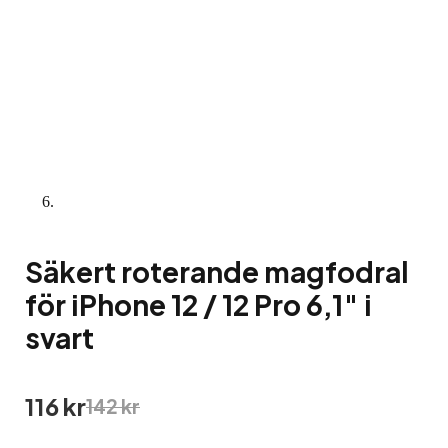
Säkert roterande magfodral
för iPhone 12 / 12 Pro 6,1″ i
svart
Det
Det
116
kr
142
kr
ursprungliga
nuvarande
priset
priset