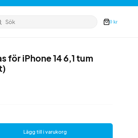
Sök
0
kr
Varukorg
s för iPhone 14 6,1 tum
t)
Lägg till i varukorg