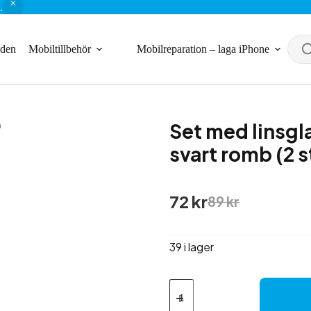
.
nden
Mobiltillbehör
Mobilreparation – laga iPhone
Set med linsgla
svart romb (2 s
Det
Det
72
kr
89
kr
ursprungliga
nuvarande
priset
priset
var:
är:
39 i lager
89 kr.
72 kr.
Set
med