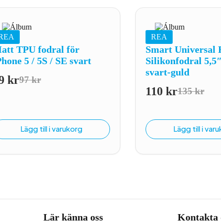
REA
REA
att TPU fodral för
Smart Universal 
Phone 5 / 5S / SE svart
Silikonfodral 5,5
svart-guld
9
kr
97
kr
Det
Det
110
kr
135
kr
Det
Det
ursprungliga
nuvarande
ursprung
nuvaran
priset
priset
priset
priset
var:
är:
Lägg till i varukorg
Lägg till i var
var:
är:
97 kr.
79 kr.
135 kr.
110 kr.
Lär känna oss
Kontakta 