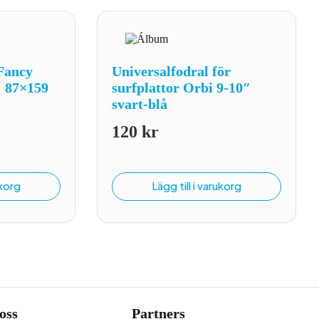
Fancy
Universalfodral för
″ 87×159
surfplattor Orbi 9-10″
svart-blå
120
kr
liga
de
ukorg
Lägg till i varukorg
oss
Partners