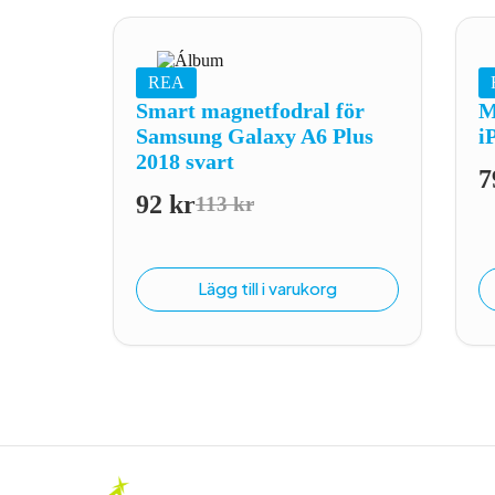
REA
Smart magnetfodral för
M
Samsung Galaxy A6 Plus
i
2018 svart
7
92
kr
113
kr
Det
Det
ursprungliga
nuvarande
priset
priset
Lägg till i varukorg
var:
är:
113 kr.
92 kr.