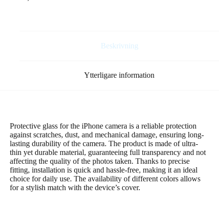
/
iPhone
16
Plus
6,7″
Beskrivning
grön
(2
st)
Ytterligare information
mängd
Protective glass for the iPhone camera is a reliable protection
against scratches, dust, and mechanical damage, ensuring long-
lasting durability of the camera. The product is made of ultra-
thin yet durable material, guaranteeing full transparency and not
affecting the quality of the photos taken. Thanks to precise
fitting, installation is quick and hassle-free, making it an ideal
choice for daily use. The availability of different colors allows
for a stylish match with the device’s cover.