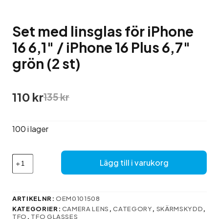
Set med linsglas för iPhone
16 6,1″ / iPhone 16 Plus 6,7″
grön (2 st)
Det
Det
110
kr
135
kr
ursprungliga
nuvarande
priset
priset
var:
är:
100 i lager
135 kr.
110 kr.
Set
Lägg till i varukorg
med
linsglas
för
iPhone
ARTIKELNR:
OEM0101508
16
KATEGORIER:
CAMERA LENS
,
CATEGORY
,
SKÄRMSKYDD
,
6,1″
TFO
,
TFO GLASSES