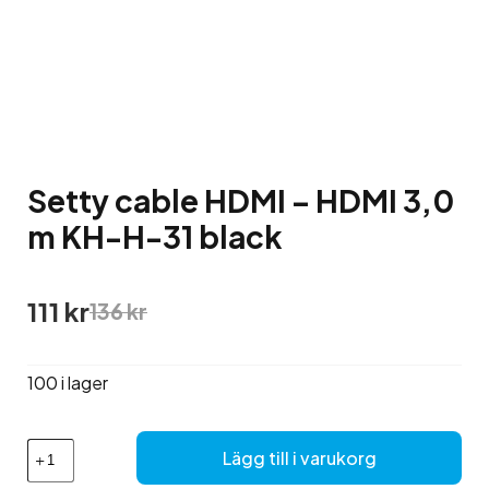
Setty cable HDMI – HDMI 3,0
m KH-H-31 black
Det
Det
111
kr
136
kr
ursprungliga
nuvarande
priset
priset
var:
är:
100 i lager
136 kr.
111 kr.
Setty
Lägg till i varukorg
cable