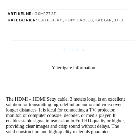
HDMI
–
HDMI
ARTIKELNR:
GSM177211
3,0
KATEGORIER:
CATEGORY
,
HDMI CABLES
,
KABLAR
,
TFO
m
KH-
H-
31
black
Beskrivning
mängd
Ytterligare information
The HDMI – HDMI Setty cable, 3 meters long, is an excellent
solution for transmitting high-definition audio and video over
longer distances. It is ideal for connecting a TV, projector,
monitor, or computer console, decoder, or media player. It
enables stable signal transmission in Full HD quality or higher,
providing clear images and crisp sound without delays. The
solid construction and high-quality materials guarantee