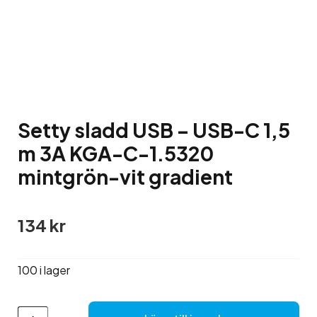
Setty sladd USB – USB-C 1,5
m 3A KGA-C-1.5320
mintgrön-vit gradient
134
kr
100 i lager
Setty