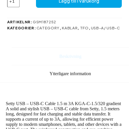
Lägg till i varukorg
sladd
USB
–
USB-
ARTIKELNR:
GSM187252
C
KATEGORIER:
CATEGORY
,
KABLAR
,
TFO
,
USB-A/ USB-C
1,5
m
3A
KGA-
C-
Beskrivning
1.5320
mintgrön-
vit
Ytterligare information
gradient
mängd
Setty USB – USB-C Cable 1.5 m 3A KGA-C-1.5/320 gradient
A solid and stylish USB – USB-C cable from Setty, 1.5 meters
long, designed for fast charging and stable data transfer. It
supports a current of up to 3A, allowing for efficient power
supply to modern smartphones, tablets, and other devices with a