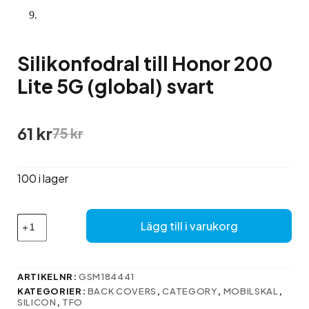
Silikonfodral till Honor 200
Lite 5G (global) svart
Det
Det
61
kr
75
kr
ursprungliga
nuvarande
priset
priset
var:
är:
100 i lager
75 kr.
61 kr.
Silikonfodral
Lägg till i varukorg
till
Honor
200
Lite
ARTIKELNR:
GSM184441
5G
KATEGORIER:
BACK COVERS
,
CATEGORY
,
MOBILSKAL
,
(global)
SILICON
,
TFO