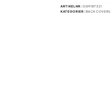
C61
mängd
ARTIKELNR:
GSM187321
KATEGORIER:
BACK COVERS