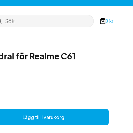
Sök
0
kr
Varukorg
dral för Realme C61
Lägg till i varukorg