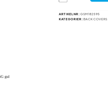
Samsung
Galaxy
A15
4G
ARTIKELNR:
GSM182595
/
KATEGORIER:
BACK COVERS
A15
5G
gul
mängd