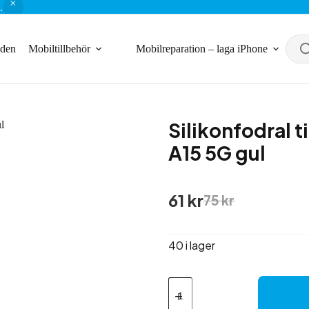
.
nden
Mobiltillbehör
Mobilreparation – laga iPhone
Silikonfodral t
A15 5G gul
Det
Det
61
kr
75
kr
ursprungliga
nuvarande
priset
priset
var:
är:
40 i lager
75 kr.
61 kr.
Silikonfodral
till