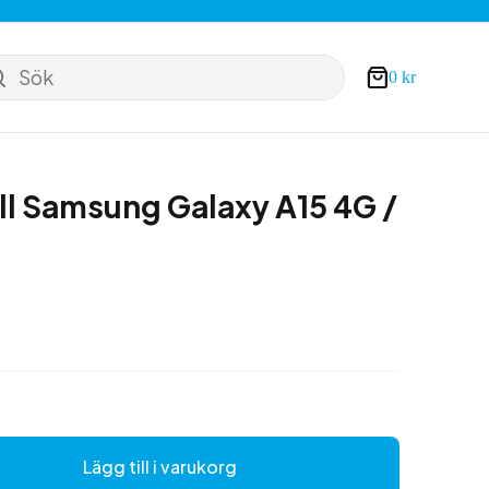
Sök
0
kr
Varukorg
ill Samsung Galaxy A15 4G /
Lägg till i varukorg