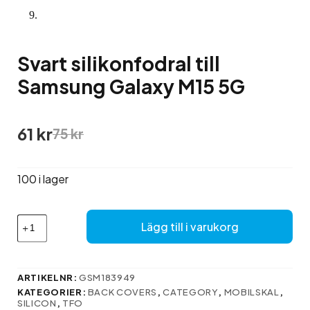
Svart silikonfodral till
Samsung Galaxy M15 5G
Det
Det
61
kr
75
kr
ursprungliga
nuvarande
priset
priset
var:
är:
100 i lager
75 kr.
61 kr.
Svart
Lägg till i varukorg
silikonfodral
till
Samsung
Galaxy
ARTIKELNR:
GSM183949
M15
KATEGORIER:
BACK COVERS
,
CATEGORY
,
MOBILSKAL
,
5G
SILICON
,
TFO