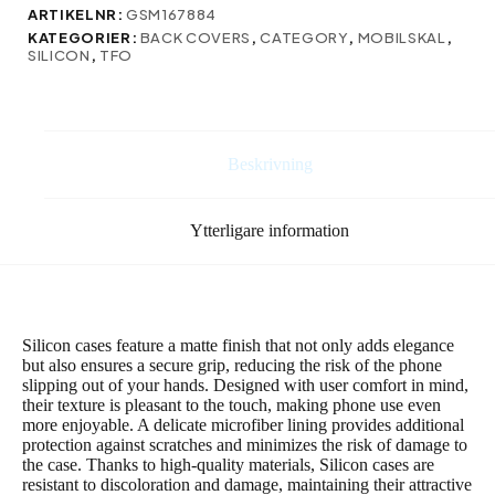
S23
ARTIKELNR:
GSM167884
Plus
KATEGORIER:
BACK COVERS
,
CATEGORY
,
MOBILSKAL
,
mörkblå
SILICON
,
TFO
mängd
Beskrivning
Ytterligare information
Silicon cases feature a matte finish that not only adds elegance
but also ensures a secure grip, reducing the risk of the phone
slipping out of your hands. Designed with user comfort in mind,
their texture is pleasant to the touch, making phone use even
more enjoyable. A delicate microfiber lining provides additional
protection against scratches and minimizes the risk of damage to
the case. Thanks to high-quality materials, Silicon cases are
resistant to discoloration and damage, maintaining their attractive